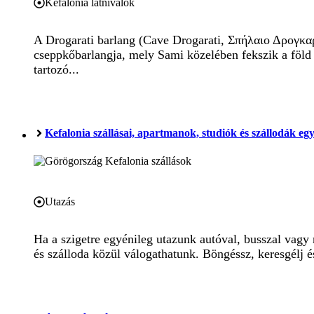
Kefalonia látnivalók
A Drogarati barlang (Cave Drogarati, Σπήλαιο Δρογκαρ
cseppkőbarlangja, mely Sami közelében fekszik a föld 
tartozó...
Kefalonia szállásai, apartmanok, studiók és szállodák e
Utazás
Ha a szigetre egyénileg utazunk autóval, busszal vagy 
és szálloda közül válogathatunk. Böngéssz, keresgélj és 