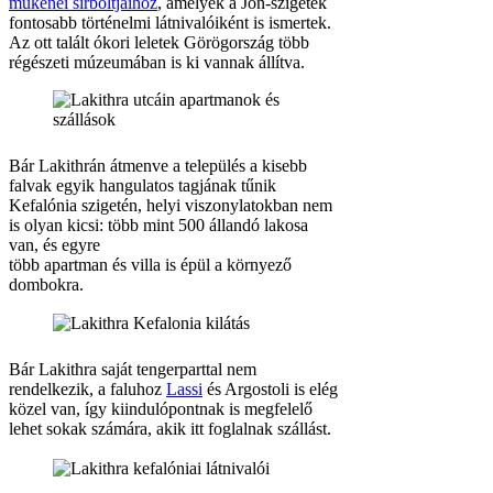
mükén
é
i sírboltjaihoz
, amelyek a Jón-szigetek
fontosabb történelmi látnivalóiként is ismertek.
Az ott talált ókori leletek Görögország több
régészeti múzeumában is ki vannak állítva.
Bár Lakithrán átmenve a település a kisebb
falvak egyik hangulatos tagjának tűnik
Kefalónia szigetén, helyi viszonylatokban nem
is olyan kicsi: több mint 500 állandó lakosa
van, és egyre
több apartman és villa is épül a környező
dombokra.
Bár Lakithra saját tengerparttal nem
rendelkezik, a faluhoz
Lassi
és Argostoli is elég
közel van, így kiindulópontnak is megfelelő
lehet sokak számára, akik itt foglalnak szállást.