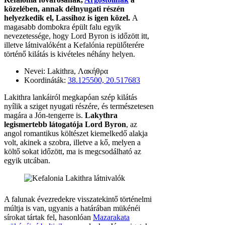
közelében, annak délnyugati részén
helyezkedik el, Lassihoz is igen közel.
A
magasabb dombokra épült falu egyik
nevezetessége, hogy Lord Byron is időzött itt,
illetve látnivalóként a Kefalónia repülőterére
történő kilátás is kivételes néhány helyen.
Nevei: Lakithra, Λακήθρα
Koordináták:
38.125500, 20.517683
Lakithra lankáiról megkapóan szép kilátás
nyílik a sziget nyugati részére, és természetesen
magára a Jón-tengerre is.
Lakythra
legismertebb látogatója Lord Byron
, az
angol romantikus költészet kiemelkedő alakja
volt, akinek a szobra, illetve a kő, melyen a
költő sokat időzött, ma is megcsodálható az
egyik utcában.
A falunak évezredekre visszatekintő történelmi
múltja is van, ugyanis a határában mükénéi
sírokat tártak fel, hasonlóan
Mazarakata