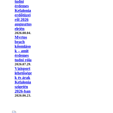
tudni
érdemes
Kefalonia
erdőtüzei
ről 2026
augusztus
elején
2026.08.04.
Myrtos
beach
kőomláso
k – amit
érdemes
tudni róla
2026.07.29.
Vízisport
lehetősége
k és árak
Kefalonia
szigetén
2026-ban
2026.06.23.