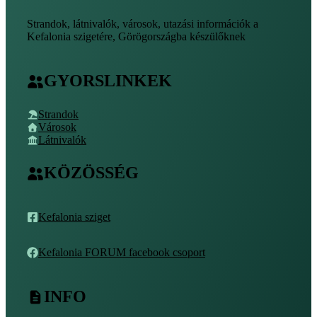
Strandok, látnivalók, városok, utazási információk a
Kefalonia szigetére, Görögországba készülőknek
GYORSLINKEK
Strandok
Városok
Látnivalók
KÖZÖSSÉG
Kefalonia sziget
Kefalonia FORUM facebook csoport
INFO