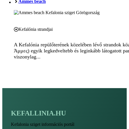
Ammes beach
Kefalónia strandjai
A Kefalónia repülőterének közelében lévő strandok 
Άμμες) egyik legkedveltebb és leginkább látogatott pa
viszonylag...
KEFALLINIA.HU
Kefalonia sziget információs portál