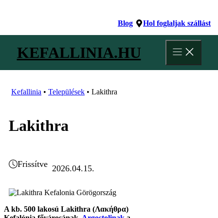
Kilépés
a
Blog
Hol foglaljak szállást
tartalomba
KEFALLINIA.HU
Kefallinia
•
Települések
•
Lakithra
Lakithra
Frissítve
2026.04.15.
A kb. 500 lakosú Lakithra (Λακήθρα)
Kefalónia fővárosának,
Argostolinak
a