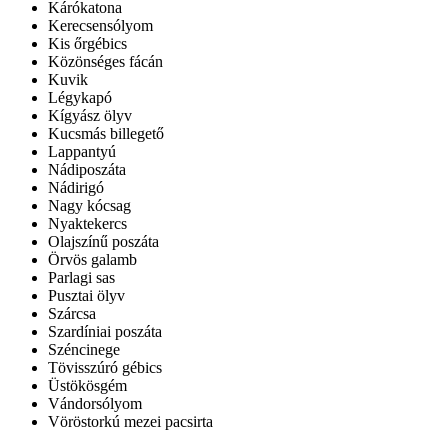
Kárókatona
Kerecsensólyom
Kis őrgébics
Közönséges fácán
Kuvik
Légykapó
Kígyász ölyv
Kucsmás billegető
Lappantyú
Nádiposzáta
Nádirigó
Nagy kócsag
Nyaktekercs
Olajszínű poszáta
Örvös galamb
Parlagi sas
Pusztai ölyv
Szárcsa
Szardíniai poszáta
Széncinege
Tövisszúró gébics
Üstökösgém
Vándorsólyom
Vöröstorkú mezei pacsirta