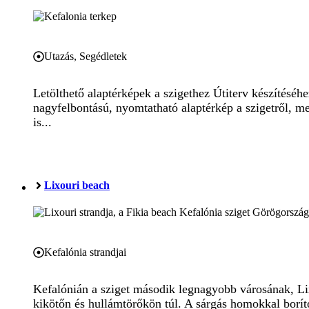
Utazás
,
Segédletek
Letölthető alaptérképek a szigethez Útiterv készítéséh
nagyfelbontású, nyomtatható alaptérkép a szigetről, mel
is...
Lixouri beach
Kefalónia strandjai
Kefalónián a sziget második legnagyobb városának, Lixo
kikötőn és hullámtörőkön túl. A sárgás homokkal boríto