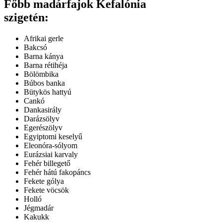
Főbb madárfajok Kefalónia
szigetén:
Afrikai gerle
Bakcsó
Barna kánya
Barna rétihéja
Bölömbika
Búbos banka
Bütykös hattyú
Cankó
Dankasirály
Darázsölyv
Egerészölyv
Egyiptomi keselyű
Eleonóra-sólyom
Eurázsiai karvaly
Fehér billegető
Fehér hátú fakopáncs
Fekete gólya
Fekete vöcsök
Holló
Jégmadár
Kakukk