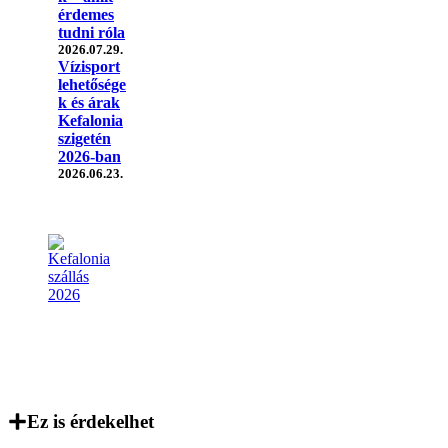
érdemes
tudni róla
2026.07.29.
Vízisport
lehetősége
k és árak
Kefalonia
szigetén
2026-ban
2026.06.23.
Ez is érdekelhet