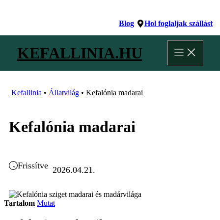
Kilépés
a
Blog
Hol foglaljak szállást
tartalomba
KEFALLINIA.HU
Kefallinia
•
Állatvilág
•
Kefalónia madarai
Kefalónia madarai
Frissítve
2026.04.21.
Tartalom
Mutat