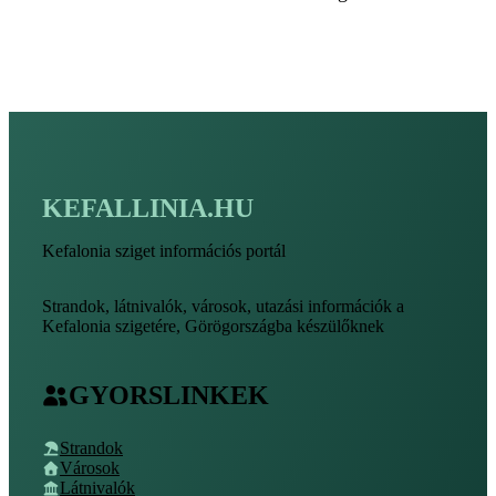
KEFALLINIA.HU
Kefalonia sziget információs portál
Strandok, látnivalók, városok, utazási információk a
Kefalonia szigetére, Görögországba készülőknek
GYORSLINKEK
Strandok
Városok
Látnivalók