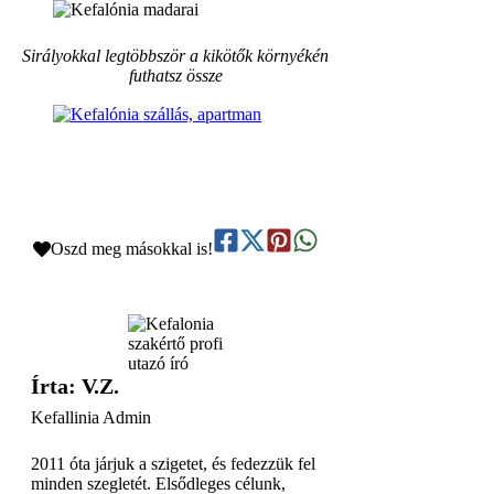
Sirályokkal legtöbbször a kikötők környékén
futhatsz össze
Oszd meg másokkal is!
Írta: V.Z.
Kefallinia Admin
2011 óta járjuk a szigetet, és fedezzük fel
minden szegletét. Elsődleges célunk,