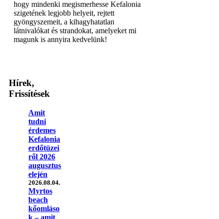
hogy mindenki megismerhesse Kefalonia
szigetének legjobb helyeit, rejtett
gyöngyszemeit, a kihagyhatatlan
látnivalókat és strandokat, amelyeket mi
magunk is annyira kedvelünk!
Hírek,
Frissítések
Amit
tudni
érdemes
Kefalonia
erdőtüzei
ről 2026
augusztus
elején
2026.08.04.
Myrtos
beach
kőomláso
k – amit