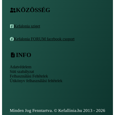
KÖZÖSSÉG
Kefalonia sziget
Kefalonia FORUM facebook csoport
INFO
Adatvédelem
Süti szabályzat
Felhasználási Feltételek
Útikönyv felhasználási feltételek
Minden Jog Fenntartva. © Kefallinia.hu 2013 - 2026