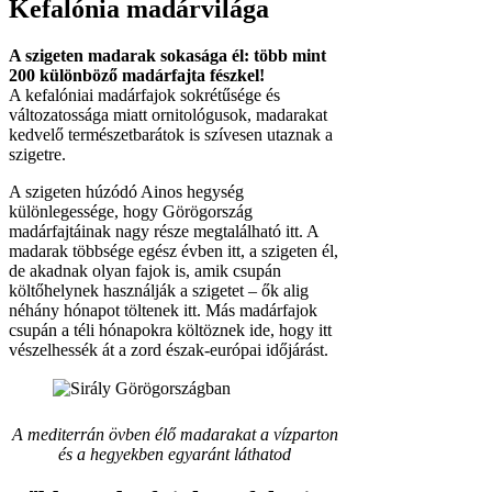
Kefalónia madárvilága
A szigeten madarak sokasága él: több mint
200 különböző madárfajta fészkel!
A kefalóniai madárfajok sokrétűsége és
változatossága miatt ornitológusok, madarakat
kedvelő természetbarátok is szívesen utaznak a
szigetre.
A szigeten húzódó Ainos hegység
különlegessége, hogy Görögország
madárfajtáinak nagy része megtalálható itt. A
madarak többsége egész évben itt, a szigeten él,
de akadnak olyan fajok is, amik csupán
költőhelynek használják a szigetet – ők alig
néhány hónapot töltenek itt. Más madárfajok
csupán a téli hónapokra költöznek ide, hogy itt
vészelhessék át a zord észak-európai időjárást.
A mediterrán övben élő madarakat a vízparton
és a hegyekben egyaránt láthatod