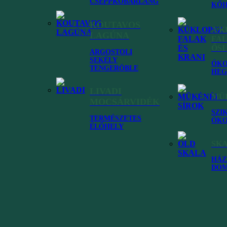
CSEPPKŐBARLANG
KŐH
KOUTAVOS
A 
LAGÚNA
 számodra kefaloniai utazáskor
FAL
ŐSI
ARGOSTOLI
SEKÉLY
ÓKO
TENGERÖBLE
HEG
Agia Kyriaki beach
LIVADI
MÜK
MOCSÁRVIDÉK
SZI
TERMÉSZETES
ÓKO
Kefalónia strandjai
ÉLŐHELY
SK
A Zola település leghosszabb strandjaként is ismert
HÁZ
Agia Kyriaki beach Kefalónia nyugati oldalán
DO
elsősorban a látványával csábít, ugyanis erre a
partszakaszra a hegyek oldalában vezető...