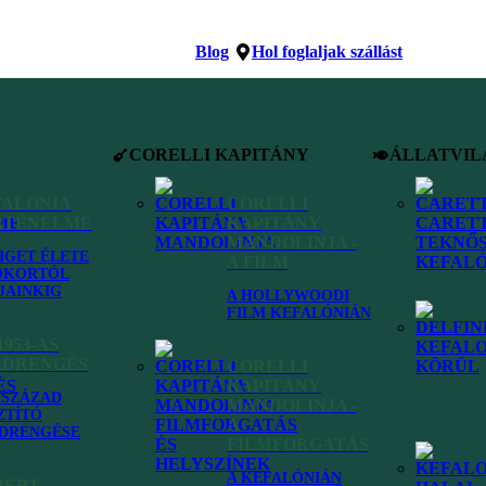
Blog
Hol foglaljak szállást
CORELLI KAPITÁNY
ÁLLATVIL
FALONIA
CORELLI
RTÉNELME
KAPITÁNY
MANDOLINJA -
ZIGET ÉLETE
A FILM
ÓKORTÓL
JAINKIG
A HOLLYWOODI
FILM KEFALÓNIÁN
1953-AS
LDRENGÉS
CORELLI
KAPITÁNY
VSZÁZAD
MANDOLINJA -
ZTÍTÓ
A
DRENGÉSE
FILMFORGATÁS
A KEFALÓNIÁN
BERT