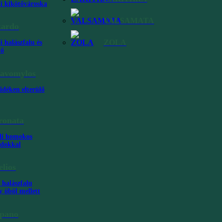
ti kikötővároska
 ötven
VALSAMATA
kardo
ZOLA
i halászfalu és
tő
avomylos
idéken elterülő
ronata
ly heti
li homokos
ndokkal
dalra,
elios
 halászfalu
y öböl mellett
pano
a,