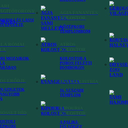
NARI
LÁGÍTÓTORONY
AGIA FANANTES
KOLOSTOR
OSTOLI ÉS LASSI
OS ÉPÜLETE
KÖZÉPKORI
TEMPLOMROM
ALA RÓMAI
ATROS
LLA
KOLOSTOR
RI MOZAIKOK
KOLOSTOR A
LA
POROS FELETTI
ÁRÁBAN
DOMBOKON
OS ERŐDJE
EVANGELISTRIA
ÓN-SZIGETEK
16. SZÁZADI
NAGYOBB
TEMPLOM
A
KIPOURIA
BOSSET HÍD
KOLOSTOR
OSTOLI
A PALIKI-
ÉPKORI
FÉLSZIGET