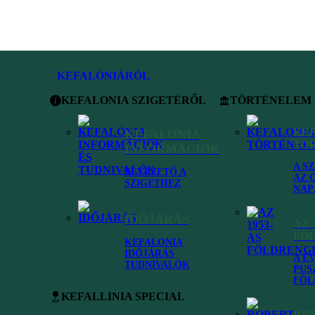
KEFALÓNIÁRÓL
KEFALONIA SZIGETÉRŐL
TÖRTÉNELEM
KE
KEFALONIA
TÖ
INFORMÁCIÓK
A S
BEVEZETŐ A
AZ 
SZIGETHEZ
NAP
IDŐJÁRÁS
AZ 
FÖ
KEFALONIA
IDŐJÁRÁS
A É
TUDNIVALÓK
PUS
FÖL
Kefallinia
•
Utazás
•
Repülővel Kefalóniára
KEFALLINIA SPECIAL
RO