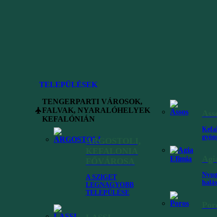
 viszonylag ismeretlen úticélnak számított a magyar utazók körében, és 
akár más célből – és ők is főként csak magánszervezésben.
igetére, a WizzAir indít járatokat a szigetre, heti 3 alkalommal!
őször mindig a repülőjegyet vegyük meg, majd jöjjünk vissza ide
TELEPÜLÉSEK
i és miért!
TENGERPARTI VÁROSOK,
FALVAK, NYARALÓHELYEK
Ass
KEFALÓNIÁN
, menetrend szerinti charter járattal
Kefa
gyön
ARGOSTOLI,
falóniát, mint elsőrangú nyaralóhelyszínt, és indított heti rendszeress
tazók szélesebb közönsége is, a természeti szépségekre vágyó utazók és
KEFALONIA
ülővel egyénileg és szervezetten, mind autós utazás keretében felfed
Agi
FŐVÁROSA
Nyug
A SZIGET
halás
 elejét jelenti – egészen kora őszig indulnak a szigetre, és 2026-ban a
LEGNAGYOBB
TELEPÜLÉSE
Por