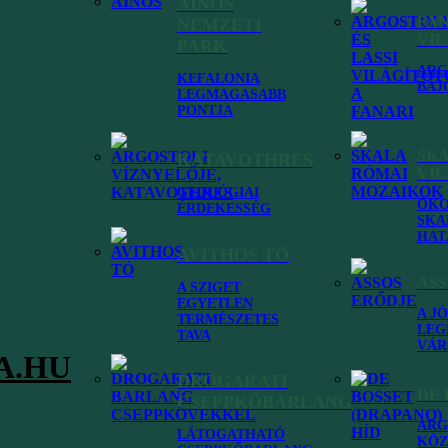
AINOS
agunk is annyira kedvelünk!
FA
NEMZETI
VI
PARK
ARG
KEFALONIA
BÁJ
LEGMAGASABB
PONTJA
SK
KATAVOTHRES
VI
GEOLÓGIAI
ÓKO
ÉRDEKESSÉG
SKA
HAT
AVITHOS TÓ
ASS
A SZIGET
EGYETLEN
A J
TERMÉSZETES
LEG
TAVA
VÁR
A.HU
DROGARATI
DE 
CSEPPKŐBARLANG
ARG
LÁTOGATHATÓ
KÖZ