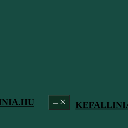
és strandokat, amelyeket mi m
Hírek, Frissítések
Amit tudni érdemes Kefalonia erdőtüzeiről 2026
augusztus elején
2026.08.04.
Myrtos beach kőomlások – amit érdemes tudni
róla
2026.07.29.
Vízisport lehetőségek és árak Kefalonia szigetén
2026-ban
2026.06.23.
INIA.HU
KEFALLINI