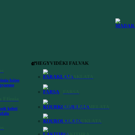
eleinte
HEGYVIDÉKI FALVAK
os
FARAKLATA
lónia bájos
gyszeme
éggel
FARSA
 a
ezhető
a Efimia
KOURKOUMELATA
odt keleti
zfalu
KOUROUKLATA
os
LAKITHRA