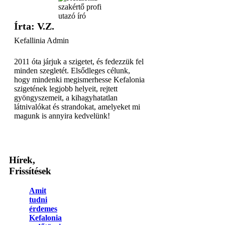
Írta: V.Z.
Kefallinia Admin
2011 óta járjuk a szigetet, és fedezzük fel
minden szegletét. Elsődleges célunk,
hogy mindenki megismerhesse Kefalonia
szigetének legjobb helyeit, rejtett
gyöngyszemeit, a kihagyhatatlan
látnivalókat és strandokat, amelyeket mi
magunk is annyira kedvelünk!
Hírek,
Frissítések
Amit
tudni
érdemes
Kefalonia