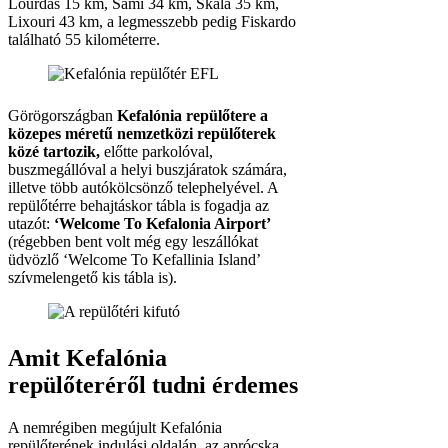
Lourdas 15 km, Sami 34 km, Skala 35 km,
Lixouri 43 km, a legmesszebb pedig Fiskardo
található 55 kilométerre.
Görögországban
Kefalónia repülőtere a
közepes méretű nemzetközi repülőterek
közé tartozik,
előtte parkolóval,
buszmegállóval a helyi buszjáratok számára,
illetve több autókölcsönző telephelyével. A
repülőtérre behajtáskor tábla is fogadja az
utazót:
‘Welcome To Kefalonia Airport’
(régebben bent volt még egy leszállókat
üdvözlő ‘Welcome To Kefallinia Island’
szívmelengető kis tábla is).
Amit Kefalónia
repülőteréről tudni érdemes
A nemrégiben megújult Kefalónia
repülőterének indulási oldalán, az aprócska