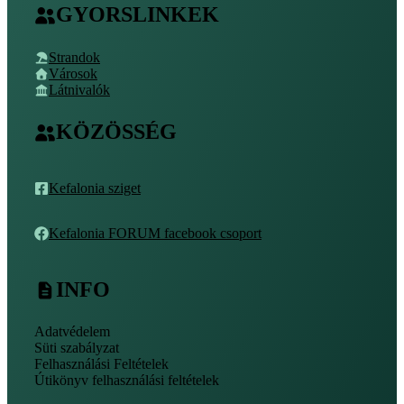
GYORSLINKEK
Strandok
Városok
Látnivalók
KÖZÖSSÉG
Kefalonia sziget
Kefalonia FORUM facebook csoport
INFO
Adatvédelem
Süti szabályzat
Felhasználási Feltételek
Útikönyv felhasználási feltételek