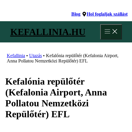
Kilépés
a
Blog
Hol foglaljak szállást
tartalomba
KEFALLINIA.HU
Kefallinia
•
Utazás
•
Kefalónia repülőtér (Kefalonia Airport,
Anna Pollatou Nemzetközi Repülőtér) EFL
Kefalónia repülőtér
(Kefalonia Airport, Anna
Pollatou Nemzetközi
Repülőtér) EFL