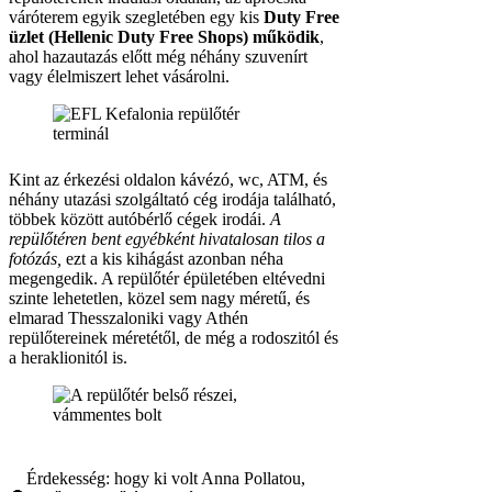
váróterem egyik szegletében egy kis
Duty Free
üzlet (Hellenic Duty Free Shops) működik
,
ahol hazautazás előtt még néhány szuvenírt
vagy élelmiszert lehet vásárolni.
Kint az érkezési oldalon kávézó, wc, ATM, és
néhány utazási szolgáltató cég irodája található,
többek között autóbérlő cégek irodái.
A
repülőtéren bent egyébként hivatalosan tilos a
fotózás,
ezt a kis kihágást azonban néha
megengedik. A repülőtér épületében eltévedni
szinte lehetetlen, közel sem nagy méretű, és
elmarad Thesszaloniki vagy Athén
repülőtereinek méretétől, de még a rodoszitól és
a heraklionitól is.
Érdekesség: hogy ki volt Anna Pollatou,