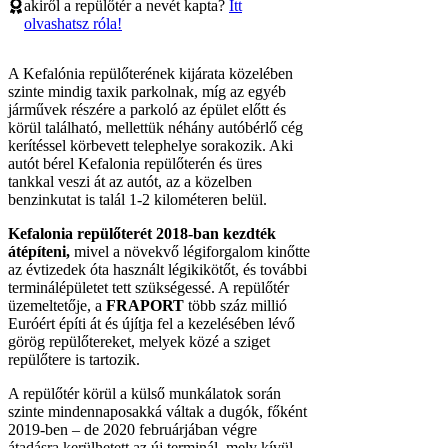
akiről a repülőtér a nevét kapta?
Itt
olvashatsz róla!
A Kefalónia repülőterének kijárata közelében
szinte mindig taxik parkolnak, míg az egyéb
járművek részére a parkoló az épület előtt és
körül található, mellettük néhány autóbérlő cég
kerítéssel körbevett telephelye sorakozik. Aki
autót bérel Kefalonia repülőterén és üres
tankkal veszi át az autót, az a közelben
benzinkutat is talál 1-2 kilométeren belül.
Kefalonia repülőterét 2018-ban kezdték
átépíteni,
mivel a növekvő légiforgalom kinőtte
az évtizedek óta használt légikikötőt, és további
terminálépületet tett szükségessé. A repülőtér
üzemeltetője, a
FRAPORT
több száz millió
Euróért építi át és újítja fel a kezelésében lévő
görög repülőtereket, melyek közé a sziget
repülőtere is tartozik.
A repülőtér körül a külső munkálatok során
szinte mindennaposakká váltak a dugók, főként
2019-ben – de 2020 februárjában végre
átadásra kerülhetett az új terminál, mely kívül-