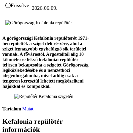
Frissítve
2026.06.09.
A görögországi Kefalónia repülőterét 1971-
ben építették a sziget déli részére, ahol a
sziget legnagyobb egybefüggő sík területei
vannak. A fővárostól, Argostolitól alig 10
kilométerre fekvő kefalóniai repülőtér
teljesen bekapcsolta a szigetet Görögország
légiközlekedésébe és a nemzetközi
idegenforgalomba, mivel addig csak a
tengeren keresztül lehetett megközelíteni
hajókkal és kompokkal.
Tartalom
Mutat
Kefalonia repülőtér
információk