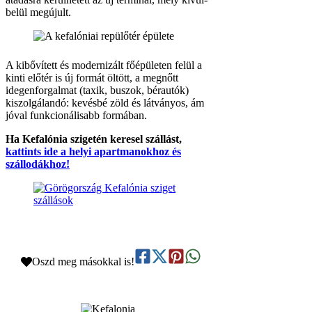
belül megújult.
A kibővített és modernizált főépületen felül a
kinti előtér is új formát öltött, a megnőtt
idegenforgalmat (taxik, buszok, bérautók)
kiszolgálandó: kevésbé zöld és látványos, ám
jóval funkcionálisabb formában.
Ha Kefalónia szigetén keresel szállást,
kattints ide a helyi apartmanokhoz és
szállodákhoz!
Oszd meg másokkal is!