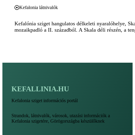
Kefalonia látnivalók
Kefalónia sziget hangulatos délkeleti nyaralóhelye, Ska
mozaikpadló a II. századból. A Skala déli részén, a teng
KEFALLINIA.HU
Kefalonia sziget információs portál
Strandok, látnivalók, városok, utazási információk a
Kefalonia szigetére, Görögországba készülőknek