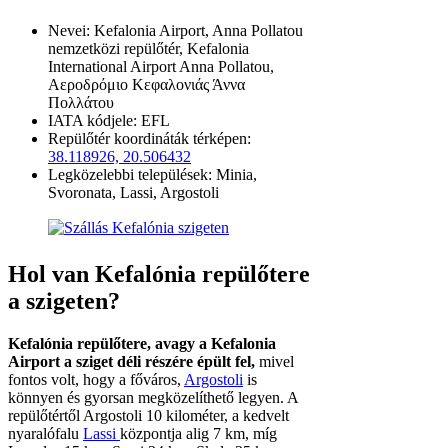
Nevei: Kefalonia Airport, Anna Pollatou
nemzetközi repülőtér, Kefalonia
International Airport Anna Pollatou,
Aεροδρόμιο Κεφαλονιάς Άννα
Πολλάτου
IATA kódjele: EFL
Repülőtér koordináták térképen:
38.118926, 20.506432
Legközelebbi települések: Minia,
Svoronata, Lassi, Argostoli
Hol van Kefalónia repülőtere
a szigeten?
Kefalónia repülőtere, avagy a Kefalonia
Airport a sziget déli részére épült fel,
mivel
fontos volt, hogy a főváros,
Argostoli
is
könnyen és gyorsan megközelíthető legyen. A
repülőtértől Argostoli 10 kilométer, a kedvelt
nyaralófalu
Lassi
központja alig 7 km, míg