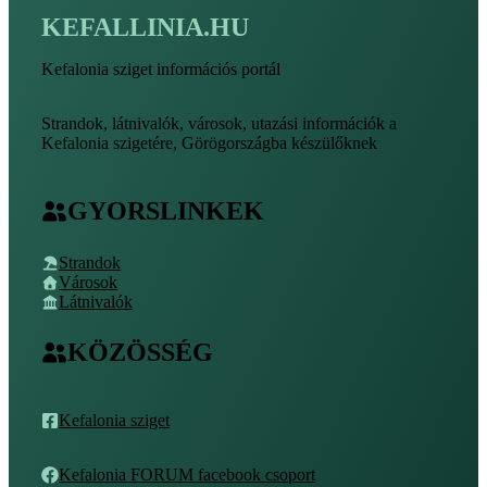
KEFALLINIA.HU
Kefalonia sziget információs portál
Strandok, látnivalók, városok, utazási információk a
Kefalonia szigetére, Görögországba készülőknek
GYORSLINKEK
Strandok
Városok
Látnivalók
KÖZÖSSÉG
Kefalonia sziget
Kefalonia FORUM facebook csoport