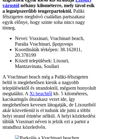
várostól
néhány kilométerre, mely távol esik
a legnépszerűbb tengerpartoktól.
Paliki
félszigeten megbúvó családias partszakasz
egyik előnye, hogy szinte soha nincs nagy
tömeg.
Nevei: Vraxinari, Vrachinari beach,
Paralia Vrachinari, βραχυναρι
Koordináták térképen: 38.162811,
20.378199
Közeli települések: Lixouri,
Mantzavinata, Soullari
A Vrachinari beach még a Paliki-félszigeten
belül is meglehetősen kiesik a nagyobb
településektől és strandoktól, mégsem bonyolult
megtalálni. A
Xi beachtől
kb. 5 kilométeres,
kacskaringós útszakasz vezet ide, így
meglehetősen kevesen látogatják, de Lixouriból
akár közvetlenül is el tudunk ide jutni a többi
helyi strand érintése nélkül. A helyi közlekedési
táblák Vraxinari néven is jelzik ezt a partot a
strandhoz közeledvén.