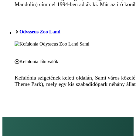
Mandolin) címmel 1994-ben adták ki. Már az író korább
Odysseus Zoo Land
Kefalonia látnivalók
Kefalónia szigetének keleti oldalán, Sami város köz
Theme Park), mely egy kis szabadidőpark néhány állatt