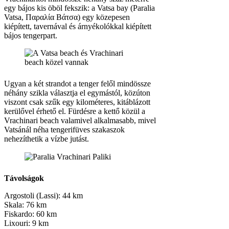
egy bájos kis öböl fekszik: a Vatsa bay (Paralia
Vatsa, Παραλία Βάτσα) egy közepesen
kiépített, tavernával és árnyékolókkal kiépített
bájos tengerpart.
Ugyan a két strandot a tenger felől mindössze
néhány szikla választja el egymástól, közúton
viszont csak szűk egy kilométeres, kitáblázott
kerülővel érhető el. Fürdésre a kettő közül a
Vrachinari beach valamivel alkalmasabb, mivel
Vatsánál néha tengerifüves szakaszok
nehezíthetik a vízbe jutást.
Távolságok
Argostoli (Lassi): 44 km
Skala: 76 km
Fiskardo: 60 km
Lixouri: 9 km