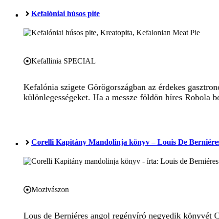
Kefalóniai húsos pite
Kefallinia SPECIAL
Kefalónia szigete Görögországban az érdekes gasztron
különlegességeket. Ha a messze földön híres Robola bor
Corelli Kapitány Mandolinja könyv – Louis De Berniére
Mozivászon
Lous de Berniéres angol regényíró negyedik könyvét C