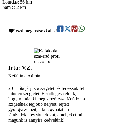
Lourdas: 56 km
Sami: 52 km
Oszd meg másokkal is!
Írta: V.Z.
Kefallinia Admin
2011 óta járjuk a szigetet, és fedezzük fel
minden szegletét. Elsődleges célunk,
hogy mindenki megismerhesse Kefalonia
szigetének legjobb helyeit, rejtett
gyöngyszemeit, a kihagyhatatlan
látnivalókat és strandokat, amelyeket mi
magunk is annyira kedvelünk!