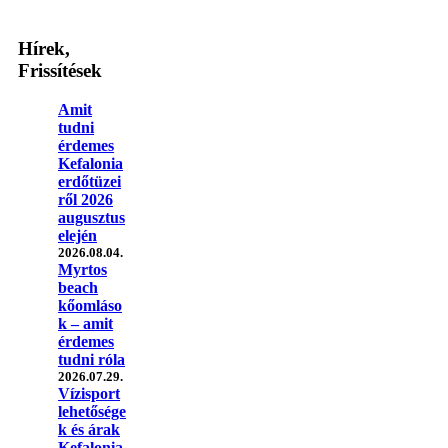
Hírek,
Frissítések
Amit
tudni
érdemes
Kefalonia
erdőtüzei
ről 2026
augusztus
elején
2026.08.04.
Myrtos
beach
kőomláso
k – amit
érdemes
tudni róla
2026.07.29.
Vízisport
lehetősége
k és árak
Kefalonia