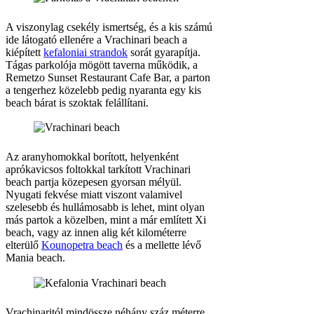
A viszonylag csekély ismertség, és a kis számú
ide látogató ellenére a Vrachinari beach a
kiépített
kefaloniai strandok
sorát gyarapítja.
Tágas parkolója mögött taverna működik, a
Remetzo Sunset Restaurant Cafe Bar, a parton
a tengerhez közelebb pedig nyaranta egy kis
beach bárat is szoktak felállítani.
Az aranyhomokkal borított, helyenként
aprókavicsos foltokkal tarkított Vrachinari
beach partja közepesen gyorsan mélyül.
Nyugati fekvése miatt viszont valamivel
szelesebb és hullámosabb is lehet, mint olyan
más partok a közelben, mint a már említett Xi
beach, vagy az innen alig két kilométerre
elterülő
Kounopetra beach
és a mellette lévő
Mania beach.
Vrachinaritól mindössze néhány száz méterre