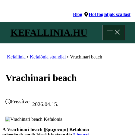
Kilépés
a
Blog
Hol foglaljak szállást
tartalomba
KEFALLINIA.HU
Kefallinia
•
Kefalónia strandjai
•
Vrachinari beach
Vrachinari beach
Frissítve
2026.04.15.
A Vrachinari beach (βραχυναρι) Kefalónia
szigetének egyik kieső kis strandja
Lixouri