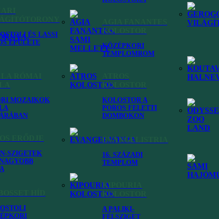
NARI
LÁGÍTÓTORONY
AGIA FANANTES
KOLOSTOR
OSTOLI ÉS LASSI
OS ÉPÜLETE
KÖZÉPKORI
TEMPLOMROM
ALA RÓMAI
ATROS
LLA
KOLOSTOR
RI MOZAIKOK
KOLOSTOR A
LA
POROS FELETTI
ÁRÁBAN
DOMBOKON
at
OS ERŐDJE
EVANGELISTRIA
ÓN-SZIGETEK
16. SZÁZADI
NAGYOBB
TEMPLOM
A
KIPOURIA
BOSSET HÍD
KOLOSTOR
OSTOLI
A PALIKI-
ÉPKORI
FÉLSZIGET