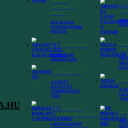
AINOS
FA
NEMZETI
VI
PARK
ARG
KEFALONIA
okkal is!
BÁJ
LEGMAGASABB
PONTJA
SK
KATAVOTHRES
VI
GEOLÓGIAI
ÓKO
ÉRDEKESSÉG
SKA
fedezzük fel minden szegletét. Elsődleges célunk, hogy mindenki
HAT
nek legjobb helyeit, rejtett gyöngyszemeit, a kihagyhatatlan látnivalók
AVITHOS TÓ
agunk is annyira kedvelünk!
ASS
A SZIGET
EGYETLEN
A J
TERMÉSZETES
LEG
TAVA
VÁR
A.HU
DROGARATI
DE 
CSEPPKŐBARLANG
ARG
LÁTOGATHATÓ
KÖZ