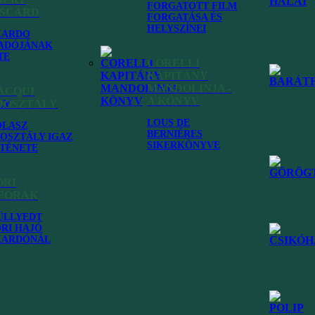
FORGATOTT FILM
ISCARD
FORGATÁSA ÉS
HELYSZÍNEI
KARDO
ADÓJÁNAK
TE
CORELLI
KAPITÁNY
MANDOLINJA -
ACQUI
A KÖNYV
DOSZTÁLY
LOUS DE
OLASZ
BERNIÉRES
OSZTÁLY IGAZ
SIKERKÖNYVE
TÉNETE
ORI
FORÁK
ÜLLYEDT
RI HAJÓ
KARDÓNÁL
ly