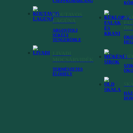
CSEPPKŐBARLANG
KŐH
KOUTAVOS
A 
LAGÚNA
FAL
ŐSI
ARGOSTOLI
SEKÉLY
ÓKO
TENGERÖBLE
HEG
LIVADI
MÜK
MOCSÁRVIDÉK
SZI
TERMÉSZETES
ÓKO
ÉLŐHELY
SK
HÁZ
 számodra kefaloniai utazáskor
DO
Drapano