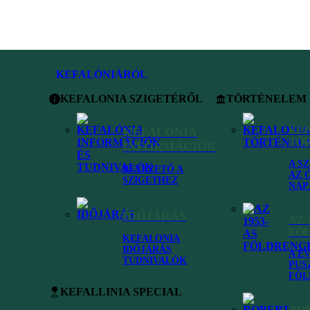
KEFALÓNIÁRÓL
KEFALONIA SZIGETÉRŐL
TÖRTÉNELEM
KE
KEFALONIA
TÖ
INFORMÁCIÓK
A S
BEVEZETŐ A
AZ 
SZIGETHEZ
NAP
IDŐJÁRÁS
AZ 
FÖ
KEFALONIA
IDŐJÁRÁS
A É
TUDNIVALÓK
PUS
FÖL
Kefallinia
•
Kefalónia strandjai
•
Vouti beach
KEFALLINIA SPECIAL
RO