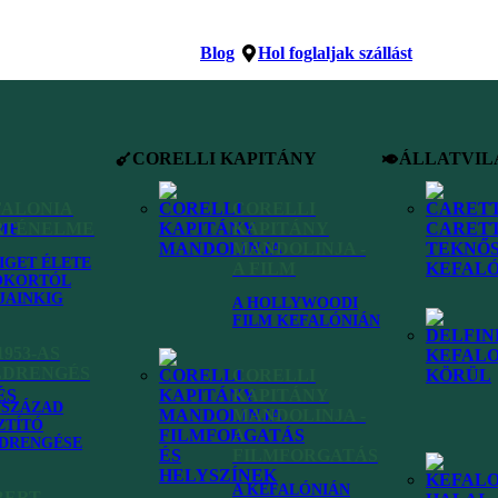
Blog
Hol foglaljak szállást
CORELLI KAPITÁNY
ÁLLATVIL
FALONIA
CORELLI
RTÉNELME
KAPITÁNY
MANDOLINJA -
ZIGET ÉLETE
A FILM
ÓKORTÓL
JAINKIG
A HOLLYWOODI
FILM KEFALÓNIÁN
1953-AS
LDRENGÉS
CORELLI
KAPITÁNY
VSZÁZAD
MANDOLINJA -
ZTÍTÓ
A
DRENGÉSE
FILMFORGATÁS
A KEFALÓNIÁN
BERT