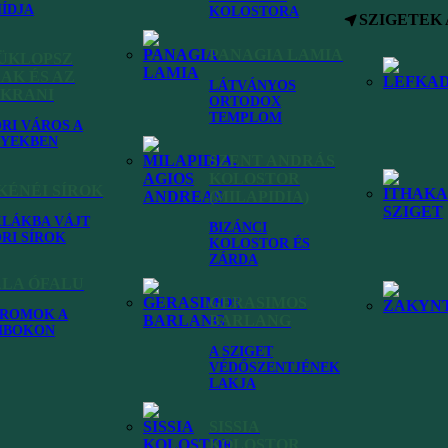
ÍDJA
KOLOSTORA
SZIGETEK
PANAGIA LAMIA
KÜKLOPSZ
AK ÉS AZ
LÁTVÁNYOS
 KRANI
ORTODOX
TEMPLOM
RI VÁROS A
YEKBEN
SZENT ANDRÁS
KOLOSTOR
ÉNÉI SÍROK
(MILAPIDIA)
KLÁKBA VÁJT
BIZÁNCI
RI SÍROK
KOLOSTOR ÉS
ZÁRDA
ALA ÓFALU
GERASIMOS
ROMOK A
BARLANG
MBOKON
A SZIGET
VÉDŐSZENTJÉNEK
LAKJA
Faraklata
SISSIA
KOLOSTOR