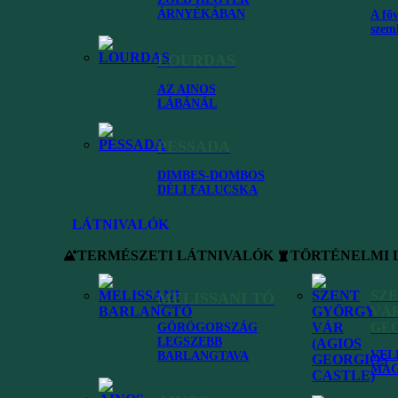
legvége, továbbá a parkoló maradt murvás, földes terület, de az kemén
ÁRNYÉKÁBAN
A főv
szem
LOURDAS
AZ AINOS
a Zolából levezető út keskenysége maradt, ami szembejövőknél bizony 
LÁBÁNÁL
nem terjednek ki erre a szakaszra – odafigyelve ugyan járható, de óvato
PESSADA
DIMBES-DOMBOS
melyet Zolából is láthatunk és ahová arról az útról is lemehetünk, amely
DÉLI FALUCSKA
 a
Fteri beach
, melyet vagy Zola kikötőjéből kishajóval, vagy hosszabb
LÁTNIVALÓK
TERMÉSZETI LÁTNIVALÓK
TÖRTÉNELMI 
SZ
MELISSANI TÓ
VÁR
GEO
GÖRÖGORSZÁG
LEGSZEBB
VEL
BARLANGTAVA
MAG