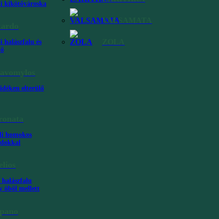
bb
ti kikötővároska
e: a
i.
VALSAMATA
kardo
ZOLA
i halászfalu és
tő
rt
avomylos
idéken elterülő
yre
ronata
li homokos
ndokkal
j nem
elios
 halászfalu
y öböl mellett
pano
obb