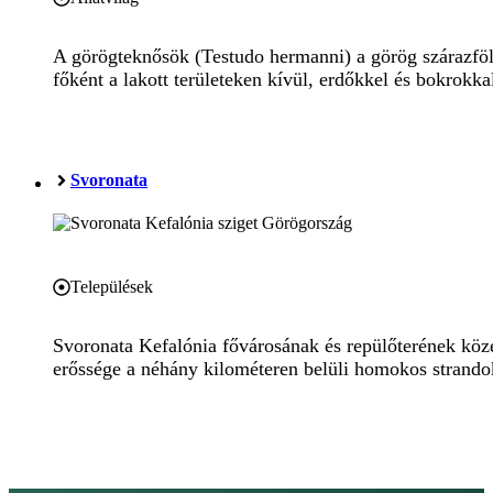
A görögteknősök (Testudo hermanni) a görög szárazföld
főként a lakott területeken kívül, erdőkkel és bokrokka
Svoronata
Települések
Svoronata Kefalónia fővárosának és repülőterének köze
erőssége a néhány kilométeren belüli homokos strandok 