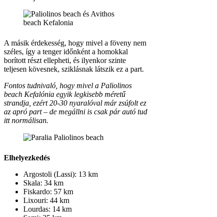
A másik érdekesség, hogy mivel a föveny nem
széles, így a tenger időnként a homokkal
borított részt ellepheti, és ilyenkor szinte
teljesen kövesnek, sziklásnak látszik ez a part.
Fontos tudnivaló, hogy mivel a Paliolinos
beach Kefalónia egyik legkisebb méretű
strandja, ezért 20-30 nyaralóval már zsúfolt ez
az apró part – de megállni is csak pár autó tud
itt normálisan.
Elhelyezkedés
Argostoli (Lassi): 13 km
Skala: 34 km
Fiskardo: 57 km
Lixouri: 44 km
Lourdas: 14 km