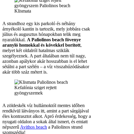
A strandhoz egy kis parkoló és néhány
árnyékoló kantin is tartozik, mely jobbára csak
július és augusztus hónapokban telik meg
nyaralókkal.
A Paliolinos beach fövenye
aranyló homokkal és kövekkel borított
,
melyet két oldalról hatalmas sziklák
szegélyeznek. A part általában nem túl nagy,
azonban apálykor akár hosszabban is el lehet
sétálni a part szélén – a víz visszahúzódásakor
akár több száz métert is.
A zöldeskék víz hullámoktól mentes időben
rendkívül látványos itt, amint a part sárgájával
éles kontrasztot alkot. Apró érdekesség, hogy a
nyugati oldalon a sokak által ismert, és emiatt
népszerű
Avithos beach
a Paliolinos strand
szomszédja!