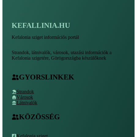
KEFALLINIA.HU
Kefalonia sziget információs portál
Strandok, látnivalók, városok, utazási információk a
Kefalonia szigetére, Görögországba készülőknek
GYORSLINKEK
Strandok
Városok
Látnivalók
KÖZÖSSÉG
Kefalonia sziget