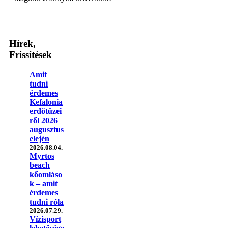
Hírek,
Frissítések
Amit
tudni
érdemes
Kefalonia
erdőtüzei
ről 2026
augusztus
elején
2026.08.04.
Myrtos
beach
kőomláso
k – amit
érdemes
tudni róla
2026.07.29.
Vízisport