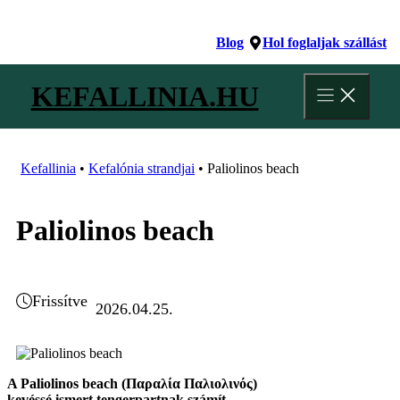
Kilépés
a
Blog
Hol foglaljak szállást
tartalomba
KEFALLINIA.HU
Kefallinia
•
Kefalónia strandjai
•
Paliolinos beach
Paliolinos beach
Frissítve
2026.04.25.
A Paliolinos beach (Παραλία Παλιολινός)
kevéssé ismert tengerpartnak számít