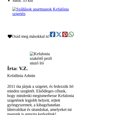
Sami: 35 km
Oszd meg másokkal is!
Írta: V.Z.
Kefallinia Admin
2011 óta járjuk a szigetet, és fedezzük fel
minden szegletét. Elsődleges célunk,
hogy mindenki megismerhesse Kefalonia
szigetének legjobb helyeit, rejtett
gyöngyszemeit, a kihagyhatatlan
látnivalókat és strandokat, amelyeket mi
magunk is annyira kedvelünk!