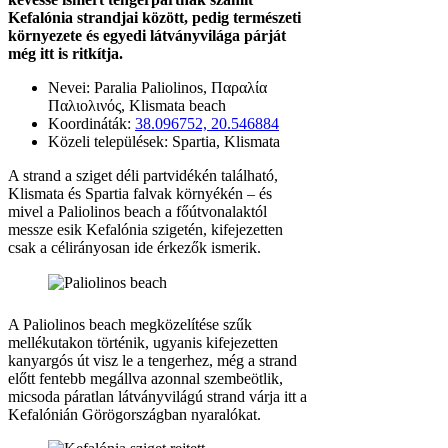
Kefalónia strandjai között, pedig természeti
környezete és egyedi látványvilága párját
még itt is ritkítja.
Nevei: Paralia Paliolinos, Παραλία
Παλιολινός, Klismata beach
Koordináták:
38.096752, 20.546884
Közeli települések: Spartia, Klismata
A strand a sziget déli partvidékén található,
Klismata és Spartia falvak környékén – és
mivel a Paliolinos beach a főútvonalaktól
messze esik Kefalónia szigetén, kifejezetten
csak a célirányosan ide érkezők ismerik.
A Paliolinos beach megközelítése szűk
mellékutakon történik, ugyanis kifejezetten
kanyargós út visz le a tengerhez, még a strand
előtt fentebb megállva azonnal szembeötlik,
micsoda páratlan látványvilágú strand várja itt a
Kefalónián Görögországban nyaralókat.