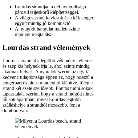
Lourdas strandján a dél nyugodtsága
párosul teljeskörű kiépítettséggel.
A világos színű kavicsok és a kék tenger
együtt mindig jó kombináció
A nyugodt hangulat mellett szinte
mindent megtalálsz
Lourdas strand vélemények
Lourdas strandját a legtöbb vélemény kellemes
és szép kis helynek írja le, ahol szinte mindig
akadnak helyek. A nyaralók szerint az egyik
kedvenc tulajdonsága éppen ez, hogy hosszú a
tengerpart és nincs mindenhol kiépítve, főleg a
strand két széle szellősebb. Fontos tudni sokak
tapasztalata szerint, hogy a strand mögött nincs
túl sok apartman, mivel Lourdas legtöbb
szálláshelye a strandtól messzebb, fent a
dombon van.