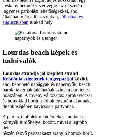
Lourdas beach mögött teljes hosszában egy
keskeny betonút vezet végig, az út szélén
ingyenes parkolási lehetőségekkel, ahol
általában még a főszezonban,
júliusban és
augusztusban
is akad hely.
Lourdas beach képek és
tudnivalók
Lourdas strandja jól kiépített strand
Kefalónia szigetének tengerpartjai
között,
ahol bérelhető napágyak és napernyők, beach
bárok, tavernák találhatóak szinte a part teljes
hosszában. A föveny változatos: aprókaviccsal
és homokkal borított foltok egyaránt akadnak,
de többségében kavicsos a partvonal.
A part az előbbiek miatt érdekes karakter a
környék fürdőhelyei között, mivel a legtöbb
déli
részén fekvő partszakaszt aranyló homok borít.