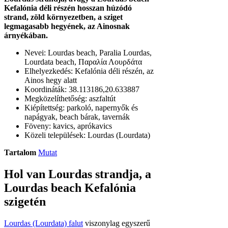
Kefalónia déli részén hosszan húzódó
strand, zöld környezetben, a sziget
legmagasabb hegyének, az Ainosnak
árnyékában.
Nevei: Lourdas beach, Paralia Lourdas,
Lourdata beach, Παραλία Λουρδάτα
Elhelyezkedés: Kefalónia déli részén, az
Ainos hegy alatt
Koordináták: 38.113186,20.633887
Megközelíthetőség: aszfaltút
Kiépítettség: parkoló, napernyők és
napágyak, beach bárak, tavernák
Föveny: kavics, aprókavics
Közeli települések: Lourdas (Lourdata)
Tartalom
Mutat
Hol van Lourdas strandja, a
Lourdas beach Kefalónia
szigetén
Lourdas (Lourdata) falut
viszonylag egyszerű