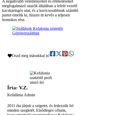
A negatívabb véleményeket és értékeléseket
megfogalmazó utazók általában a lefelé vezető
kacskaringós utat, és a kavicsosabbnak számító
partot emelik ki, hiszen itt kevés a teljesen
homokos rész.
Oszd meg másokkal is!
Írta: V.Z.
Kefallinia Admin
2011 óta járjuk a szigetet, és fedezzük fel
minden szegletét. Elsődleges célunk,
hogy mindenki megismerhesse Kefalonia