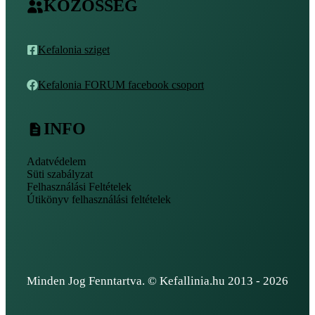
KÖZÖSSÉG
Kefalonia sziget
Kefalonia FORUM facebook csoport
INFO
Adatvédelem
Süti szabályzat
Felhasználási Feltételek
Útikönyv felhasználási feltételek
Minden Jog Fenntartva. © Kefallinia.hu 2013 - 2026