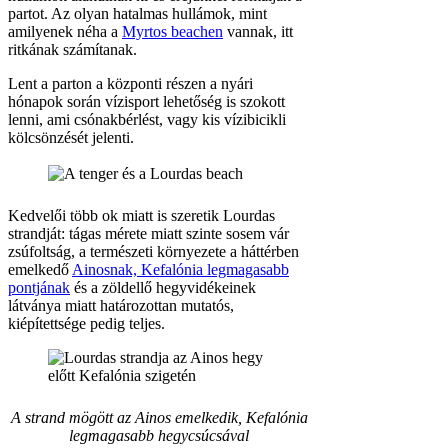
partot. Az olyan hatalmas hullámok, mint
amilyenek néha a
Myrtos beachen
vannak, itt
ritkának számítanak.
Lent a parton a központi részen a nyári
hónapok során vízisport lehetőség is szokott
lenni, ami csónakbérlést, vagy kis vízibicikli
kölcsönzését jelenti.
Kedvelői több ok miatt is szeretik Lourdas
strandját: tágas mérete miatt szinte sosem vár
zsúfoltság, a természeti környezete a háttérben
emelkedő
Ainosnak, Kefalónia legmagasabb
pontjának
és a zöldellő hegyvidékeinek
látványa miatt határozottan mutatós,
kiépítettsége pedig teljes.
A strand mögött az Ainos emelkedik, Kefalónia
legmagasabb hegycsúcsával