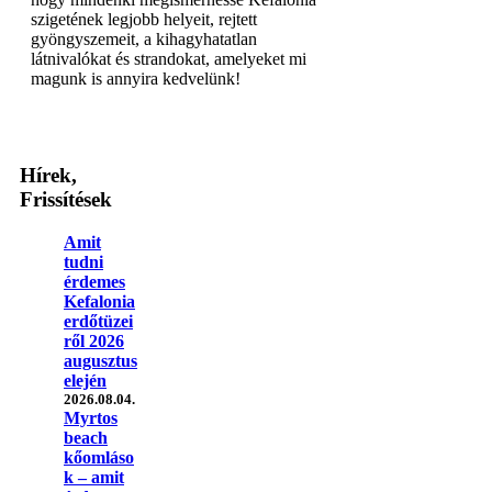
szigetének legjobb helyeit, rejtett
gyöngyszemeit, a kihagyhatatlan
látnivalókat és strandokat, amelyeket mi
magunk is annyira kedvelünk!
Hírek,
Frissítések
Amit
tudni
érdemes
Kefalonia
erdőtüzei
ről 2026
augusztus
elején
2026.08.04.
Myrtos
beach
kőomláso
k – amit