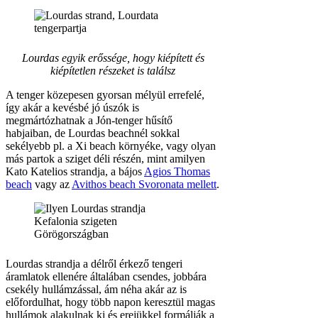
Lourdas egyik erőssége, hogy kiépített és
kiépítetlen részeket is találsz
A tenger közepesen gyorsan mélyül errefelé,
így akár a kevésbé jó úszók is
megmártózhatnak a Jón-tenger hűsítő
habjaiban, de Lourdas beachnél sokkal
sekélyebb pl. a Xi beach környéke, vagy olyan
más partok a sziget déli részén, mint amilyen
Kato Katelios strandja, a bájos
Agios Thomas
beach
vagy az
Avithos beach Svoronata mellett
.
Lourdas strandja a délről érkező tengeri
áramlatok ellenére általában csendes, jobbára
csekély hullámzással, ám néha akár az is
előfordulhat, hogy több napon keresztül magas
hullámok alakulnak ki és erejükkel formálják a