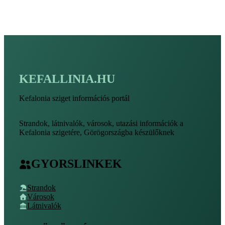
KEFALLINIA.HU
Kefalonia sziget információs portál
Strandok, látnivalók, városok, utazási információk a
Kefalonia szigetére, Görögországba készülőknek
GYORSLINKEK
Strandok
Városok
Látnivalók