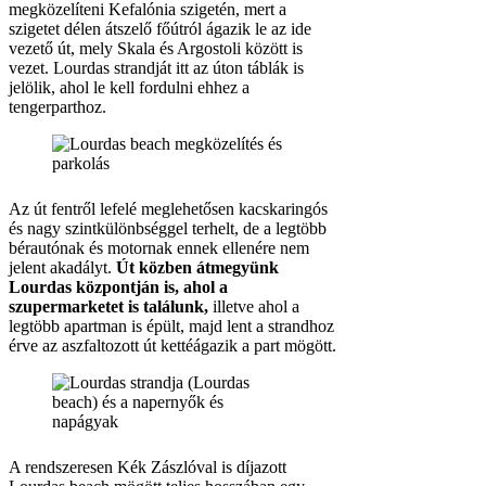
megközelíteni Kefalónia szigetén, mert a
szigetet délen átszelő főútról ágazik le az ide
vezető út, mely Skala és Argostoli között is
vezet. Lourdas strandját itt az úton táblák is
jelölik, ahol le kell fordulni ehhez a
tengerparthoz.
Az út fentről lefelé meglehetősen kacskaringós
és nagy szintkülönbséggel terhelt, de a legtöbb
bérautónak és motornak ennek ellenére nem
jelent akadályt.
Út közben átmegyünk
Lourdas központján is, ahol a
szupermarketet is találunk,
illetve ahol a
legtöbb apartman is épült, majd lent a strandhoz
érve az aszfaltozott út kettéágazik a part mögött.
A rendszeresen Kék Zászlóval is díjazott