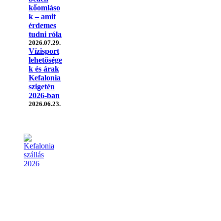
kőomláso
k – amit
érdemes
tudni róla
2026.07.29.
Vízisport
lehetősége
k és árak
Kefalonia
szigetén
2026-ban
2026.06.23.