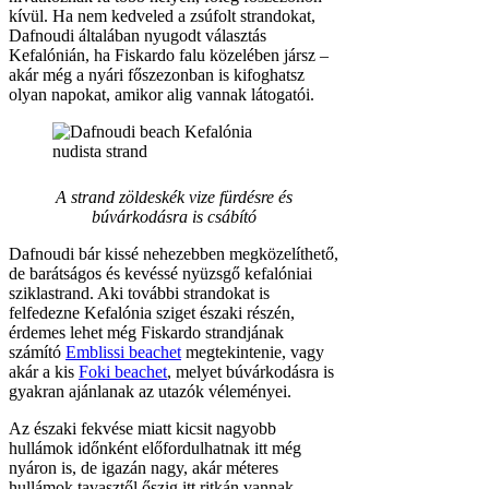
kívül. Ha nem kedveled a zsúfolt strandokat,
Dafnoudi általában nyugodt választás
Kefalónián, ha Fiskardo falu közelében jársz –
akár még a nyári főszezonban is kifoghatsz
olyan napokat, amikor alig vannak látogatói.
A strand zöldeskék vize fürdésre és
búvárkodásra is csábító
Dafnoudi bár kissé nehezebben megközelíthető,
de barátságos és kevéssé nyüzsgő kefalóniai
sziklastrand. Aki további strandokat is
felfedezne Kefalónia sziget északi részén,
érdemes lehet még Fiskardo strandjának
számító
Emblissi beachet
megtekintenie, vagy
akár a kis
Foki beachet
, melyet búvárkodásra is
gyakran ajánlanak az utazók véleményei.
Az északi fekvése miatt kicsit nagyobb
hullámok időnként előfordulhatnak itt még
nyáron is, de igazán nagy, akár méteres
hullámok tavasztől őszig itt ritkán vannak.