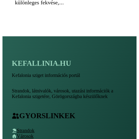
különleges fekvése,...
KEFALLINIA.HU
Kefalonia sziget információs portál
Strandok, látnivalók, városok, utazási információk a
Kefalonia szigetére, Görögországba készülőknek
GYORSLINKEK
Strandok
Városok