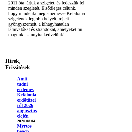
2011 óta járjuk a szigetet, és fedezzük fel
minden szegletét. Elsődleges célunk,
hogy mindenki megismerhesse Kefalonia
szigetének legjobb helyeit, rejtett
gyöngyszemeit, a kihagyhatatlan
látnivalókat és strandokat, amelyeket mi
magunk is annyira kedvelünk!
Hírek,
Frissítések
Amit
tudni
érdemes
Kefalonia
erdőtüzei
ről 2026
augusztus
elején
2026.08.04.
Myrtos
beach