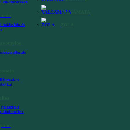
ti kikötővároska
VALSAMATA
kardo
ZOLA
i halászfalu és
tő
avomylos
idéken elterülő
Kefalónia strandjai
ronata
ögországban. Különleges színvilága és szépsége miatt a Kefalónia
li homokos
ónia egyik rejtett gyöngyszemének számított, amely még
ndokkal
elios
 halászfalu
y öböl mellett
pano