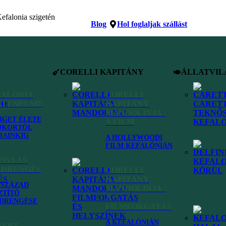
Blog
Hol foglaljak szállást
CORELLI KAPITÁNY
ÁLLATVIL
FALONIA
CORELLI
RTÉNELME
KAPITÁNY
MANDOLINJA -
ZIGET ÉLETE
A FILM
ÓKORTÓL
JAINKIG
A HOLLYWOODI
FILM KEFALÓNIÁN
1953-AS
LDRENGÉS
CORELLI
KAPITÁNY
VSZÁZAD
MANDOLINJA -
ZTÍTÓ
A
DRENGÉSE
FILMFORGATÁS
A KEFALÓNIÁN
BERT