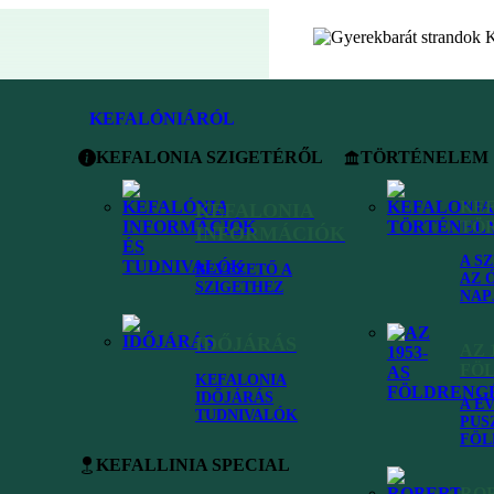
KEFALÓNIÁRÓL
KEFALONIA SZIGETÉRŐL
TÖRTÉNELEM
KE
KEFALONIA
TÖ
INFORMÁCIÓK
ai
A S
BEVEZETŐ A
AZ 
SZIGETHEZ
NAP
IDŐJÁRÁS
AZ 
FÖ
s mekkái: az aranyhomokos,
KEFALONIA
 a búvárkodásra alkalmas
IDŐJÁRÁS
A É
TUDNIVALÓK
PUS
FÖL
 partszakaszokra főleg a
KEFALLINIA SPECIAL
 a keleti és a déli strandok
ottak. Közös jellemzőjük a
RO