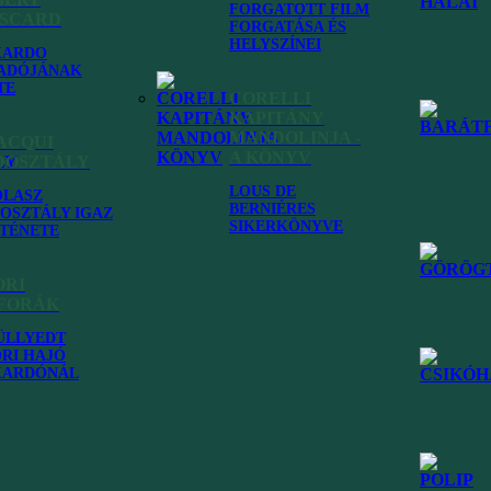
FORGATOTT FILM
ISCARD
FORGATÁSA ÉS
HELYSZÍNEI
KARDO
ADÓJÁNAK
TE
CORELLI
KAPITÁNY
MANDOLINJA -
ACQUI
A KÖNYV
DOSZTÁLY
LOUS DE
OLASZ
BERNIÉRES
OSZTÁLY IGAZ
SIKERKÖNYVE
TÉNETE
onián
ORI
FORÁK
ÜLLYEDT
RI HAJÓ
KARDÓNÁL
Kefalónia strandjai