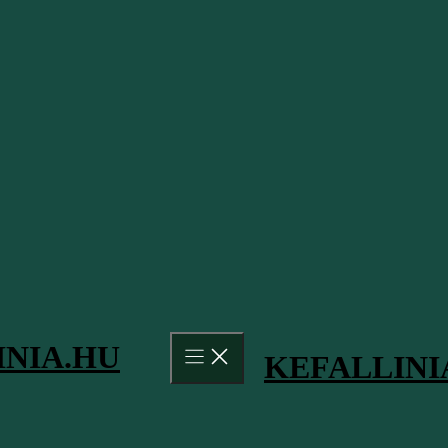
2026.04.29.
A Xi beach Kefalonia szigetének egyik legjellegzetesebb és legegye
kefalóniai Xi a képekről első pillantásra azonnal felismerhető nara
INIA.HU
KEFALLINI
2026.04.27.
Az egyik legszebb görög sziget látványához nagyban hozzájárulnak 