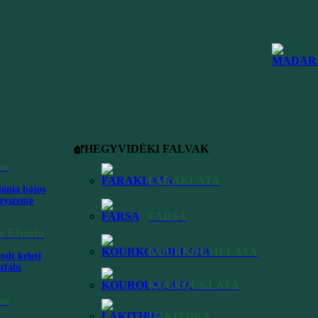
rekekkel utaznak a szigetre. Nagyban köszönhető ez a sok szép,
nia északi részén, Assos és Fiskardo környékén is vannak fürdésre
HEGYVIDÉKI FALVAK
os
FARAKLATA
lónia bájos
gyszeme
FARSA
Kefalónia strandjai
a Efimia
KOURKOUMELATA
odt keleti
ztikai magazin és utazási iroda sokszor magát Kefalónia szigetét
zfalu
rajta, hiszen a Myrtost már többször is Görögország legszebb ...
KOUROUKLATA
os
LAKITHRA