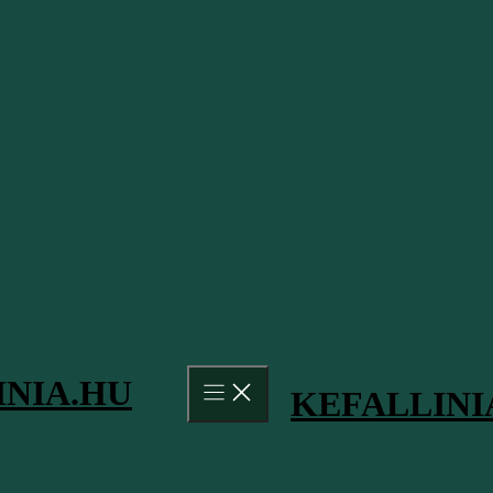
Ez is érdekelhet
További információk, leírások és tudnivalók, amik érdekesek lehetnek
Kefalonia időjárása
INIA.HU
KEFALLINI
Kefalóniáról
Minden, amit szeretsz a mediterrán éghajlatban, avagy
sok napsütéses óra, és igazán jóleső meleg: Kefalónia