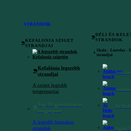
Minden Jog Fenntartva. © Kefallinia.hu 2013 - 2026
STRANDOK
DÉLI ÉS KELE
STRANDOK
KEFALONIA SZIGET
STRANDJAI
Skala - Lourdas - 
strandjai
elli’s Mandolin)
Kefalónia legszebb
Antisa
strandjai
 Berniéres
A sziget legjobb
Ammes
tengerpartjai
efalónián
Top 10 gyerekbarát
Ai Heli
tengerpart
A legjobb homokos
strandok
Agios 