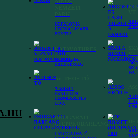
AINOS
FA
NEMZETI
VI
PARK
ARG
KEFALONIA
BÁJ
LEGMAGASABB
PONTJA
SK
KATAVOTHRES
VI
GEOLÓGIAI
 számodra kefaloniai utazáskor
ÓKO
ÉRDEKESSÉG
SKA
HAT
AVITHOS TÓ
Robert Guiscard, Fiskardo névadója
ASS
A SZIGET
EGYETLEN
A J
TERMÉSZETES
LEG
TAVA
VÁR
A.HU
Történelem
DROGARATI
DE 
CSEPPKŐBARLANG
A bájos kefalóniai halászfalu, Fiskardo egy normann
ARG
LÁTOGATHATÓ
KÖZ
lovag, Robert Guiscard után kapta nevét, aki a Jón-