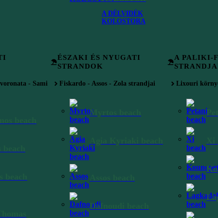
A DÉLVIDÉK
KOLOSTORA
TI
ÉSZAKI ÉS NYUGATI
A PALIKI-
STRANDOK
STRANDJA
Svoronata - Sami
Fiskardo - Assos - Zola strandjai
Lixouri körny
Myrtos beach
Pe
mos beach
Agia Kyriaki beach
Xi
 beach
Ko
s beach
Assos beach
La
Dafnoudi beach
Thomas