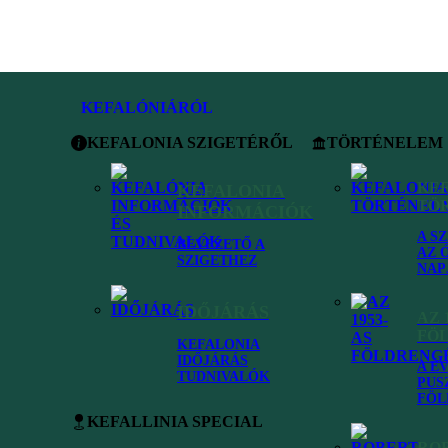
KEFALÓNIÁRÓL
KEFALONIA SZIGETÉRŐL
TÖRTÉNELEM
KE
KEFALONIA
TÖ
INFORMÁCIÓK
A S
BEVEZETŐ A
AZ 
SZIGETHEZ
NAP
IDŐJÁRÁS
AZ 
FÖ
KEFALONIA
IDŐJÁRÁS
A É
TUDNIVALÓK
PUS
FÖL
Kefallinia
•
Kefalonia látnivalók
•
A római villa Skala faluban
KEFALLINIA SPECIAL
RO