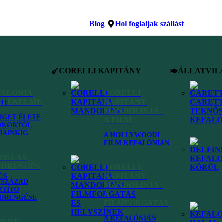
Blog
Hol foglaljak szállást
CORELLI KAPITÁNY
ÁLLATVIL
FALONIA
CORELLI
RTÉNELME
KAPITÁNY
MANDOLINJA -
ZIGET ÉLETE
A FILM
ÓKORTÓL
JAINKIG
A HOLLYWOODI
FILM KEFALÓNIÁN
1953-AS
LDRENGÉS
CORELLI
KAPITÁNY
VSZÁZAD
MANDOLINJA -
ZTÍTÓ
A
DRENGÉSE
FILMFORGATÁS
A KEFALÓNIÁN
BERT