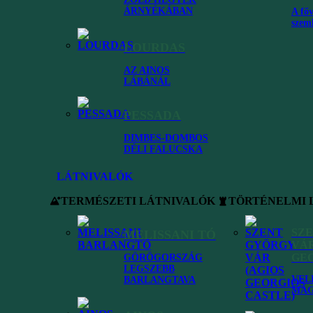
ÁRNYÉKÁBAN
A főv
szem
LOURDAS
fedezzük fel minden szegletét. Elsődleges célunk, hogy mindenki
AZ AINOS
nek legjobb helyeit, rejtett gyöngyszemeit, a kihagyhatatlan látnivalók
LÁBÁNÁL
agunk is annyira kedvelünk!
PESSADA
DIMBES-DOMBOS
DÉLI FALUCSKA
LÁTNIVALÓK
TERMÉSZETI LÁTNIVALÓK
TÖRTÉNELMI 
SZ
MELISSANI TÓ
VÁR
GEO
GÖRÖGORSZÁG
LEGSZEBB
VEL
BARLANGTAVA
MAG