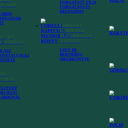
FORGATOTT FILM
ISCARD
FORGATÁSA ÉS
HELYSZÍNEI
KARDO
ADÓJÁNAK
TE
CORELLI
KAPITÁNY
MANDOLINJA -
ACQUI
A KÖNYV
DOSZTÁLY
LOUS DE
OLASZ
BERNIÉRES
OSZTÁLY IGAZ
SIKERKÖNYVE
TÉNETE
ORI
FORÁK
ÜLLYEDT
RI HAJÓ
KARDÓNÁL
kala