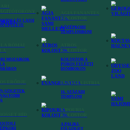
NARI
LÁGÍTÓTORONY
AGIA FANANTES
KOLOSTOR
OSTOLI ÉS LASSI
OS ÉPÜLETE
KÖZÉPKORI
TEMPLOMROM
ALA RÓMAI
ATROS
LLA
KOLOSTOR
RI MOZAIKOK
KOLOSTOR A
LA
POROS FELETTI
ÁRÁBAN
DOMBOKON
Avythos-tó
OS ERŐDJE
EVANGELISTRIA
ÓN-SZIGETEK
16. SZÁZADI
NAGYOBB
TEMPLOM
A
Kefalonia látnivalók
KIPOURIA
BOSSET HÍD
KOLOSTOR
Kefalónia egyetlen édesvizű, természetes úton létrejött
OSTOLI
A PALIKI-
ÉPKORI
FÉLSZIGET
tava az Avythos-tó, mely a sziget délkeleti részén,