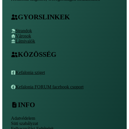
GYORSLINKEK
Strandok
Városok
Látnivalók
KÖZÖSSÉG
Kefalonia sziget
Kefalonia FORUM facebook csoport
INFO
Adatvédelem
Süti szabályzat
Felhasználási Feltételek