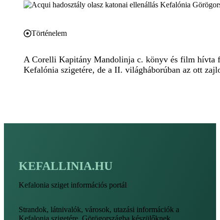
Történelem
A Corelli Kapitány Mandolinja c. könyv és film hívta 
Kefalónia szigetére, de a II. világháborúban az ott zajlo
KEFALLINIA.HU
Kefalonia sziget információs portál
Strandok, látnivalók, városok, utazási információk a
Kefalonia szigetére, Görögországba készülőknek