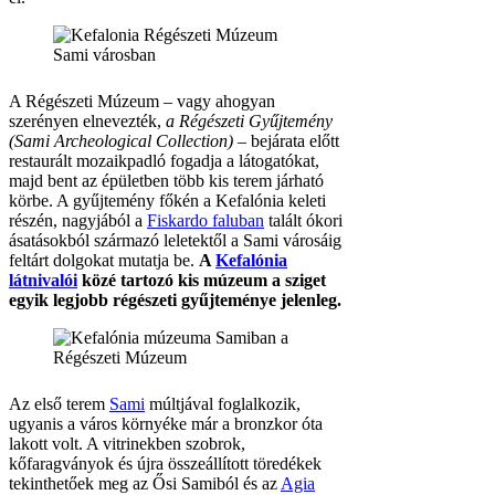
A Régészeti Múzeum – vagy ahogyan
szerényen elnevezték,
a Régészeti Gyűjtemény
(Sami Archeological Collection)
– bejárata előtt
restaurált mozaikpadló fogadja a látogatókat,
majd bent az épületben több kis terem járható
körbe. A gyűjtemény főkén a Kefalónia keleti
részén, nagyjából a
Fiskardo faluban
talált ókori
ásatásokból származó leletektől a Sami városáig
feltárt dolgokat mutatja be.
A
Kefalónia
látnivalói
közé tartozó kis múzeum a sziget
egyik legjobb régészeti gyűjteménye jelenleg.
Az első terem
Sami
múltjával foglalkozik,
ugyanis a város környéke már a bronzkor óta
lakott volt. A vitrinekben szobrok,
kőfaragványok és újra összeállított töredékek
tekinthetőek meg az Ősi Samiból és az
Agia