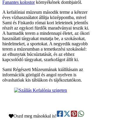
Fanantes kolostor
környékének dombjairól.
A kefalóniai múzeum második terme a kétezer
éves vízhasználatot állítja középpontba, mivel
Sami és Fiskardo római kori leleteinek jelentős
részét az egykori fürdők maradványai teszik ki.
A harmadik terem a mindennapi életet, az ókori
használati tárgyakat mutatja be, a szokásokat,
hiedelmeket, a sportokat. A negyedik nagyobb
terem a múzeumban a temetkezési szokásoké:
az elhunytak búcsúztatását, és az ehhez
kapcsolódó tárgyakat, szarkofágot állít ki.
Sami Régészeti Múzeumának kiállításain az
információk görögül és angol nyelven is
olvashatóak kis táblákon és tájékoztatókon.
Oszd meg másokkal is!