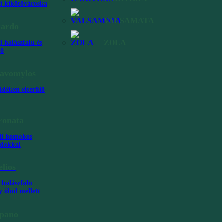
ti kikötővároska
,
VALSAMATA
kardo
val a
ZOLA
i halászfalu és
tő
avomylos
idéken elterülő
ronata
város,
li homokos
ndokkal
elios
 halászfalu
y öböl mellett
pano