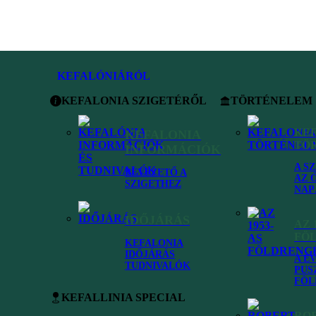
KEFALÓNIÁRÓL
KEFALONIA SZIGETÉRŐL
TÖRTÉNELEM
KE
KEFALONIA
TÖ
INFORMÁCIÓK
A S
BEVEZETŐ A
AZ 
SZIGETHEZ
NAP
IDŐJÁRÁS
AZ 
FÖ
KEFALONIA
IDŐJÁRÁS
A É
TUDNIVALÓK
PUS
FÖL
n-szigetek
•
Lefkada, a kék strandok hazája Görögországban
KEFALLINIA SPECIAL
RO