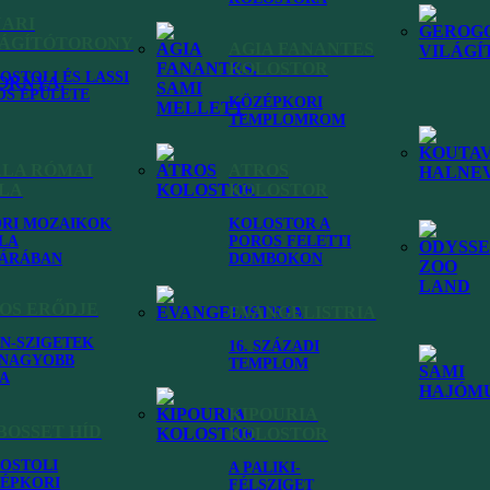
NARI
LÁGÍTÓTORONY
AGIA FANANTES
KOLOSTOR
OSTOLI ÉS LASSI
OS ÉPÜLETE
KÖZÉPKORI
TEMPLOMROM
ALA RÓMAI
ATROS
LLA
KOLOSTOR
at
RI MOZAIKOK
KOLOSTOR A
LA
POROS FELETTI
ÁRÁBAN
DOMBOKON
OS ERŐDJE
EVANGELISTRIA
ÓN-SZIGETEK
16. SZÁZADI
NAGYOBB
TEMPLOM
A
KIPOURIA
BOSSET HÍD
KOLOSTOR
OSTOLI
A PALIKI-
ÉPKORI
FÉLSZIGET