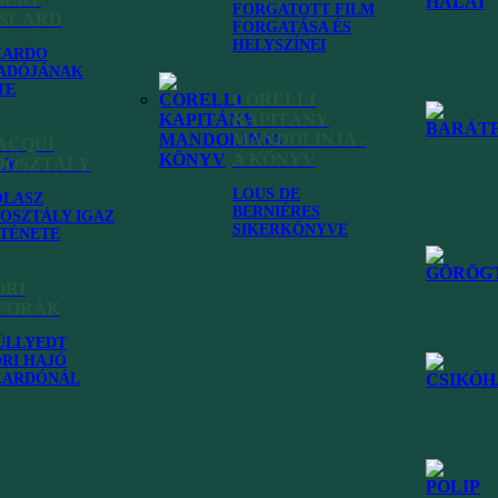
FORGATOTT FILM
rszágban
ISCARD
FORGATÁSA ÉS
HELYSZÍNEI
KARDO
ADÓJÁNAK
TE
CORELLI
KAPITÁNY
MANDOLINJA -
ACQUI
A KÖNYV
DOSZTÁLY
LOUS DE
OLASZ
BERNIÉRES
OSZTÁLY IGAZ
SIKERKÖNYVE
TÉNETE
ORI
FORÁK
ÜLLYEDT
RI HAJÓ
KARDÓNÁL
a a