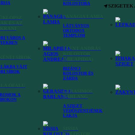
ÍDJA
KOLOSTORA
SZIGETEK
PANAGIA LAMIA
KÜKLOPSZ
AK ÉS AZ
LÁTVÁNYOS
 KRANI
ORTODOX
TEMPLOM
RI VÁROS A
YEKBEN
SZENT ANDRÁS
KOLOSTOR
ÉNÉI SÍROK
(MILAPIDIA)
KLÁKBA VÁJT
BIZÁNCI
RI SÍROK
KOLOSTOR ÉS
ZÁRDA
ALA ÓFALU
GERASIMOS
ROMOK A
BARLANG
MBOKON
A SZIGET
Fiskardo
VÉDŐSZENTJÉNEK
LAKJA
SISSIA
KOLOSTOR