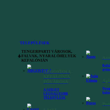
obbrészt alkotó mészkőhegységek sok helyen fehér színben pompáznak.
szigetek között szinte páratlan módon kompozás nélkül, autóval is
 saját repülőtere nincs: a legközelebbi légikikötő húsz kilométerre, Pr
TELEPÜLÉSEK
mppal Kefalóniáról, repülővel Preveza – Aktio repülőtéren keresztül
TENGERPARTI VÁROSOK,
FALVAK, NYARALÓHELYEK
Ass
KEFALÓNIÁN
os kikötővárosok, pezsgő nyaralófalvak
Kefa
gyön
ARGOSTOLI,
angulatú, mint Kefalónia, inkább nyüzsgő karakterű sziget.
KEFALONIA
ányt nyújtó strandjaiban rejlenek:
a kefalóniai
Myrtos beach
-hez vagy
Agi
szép számmal található a szigeten.
Görögországban Lefkada sziget e
FŐVÁROSA
más Jón-szigethez hasonlóan: hegyeit mediterrán fenyvesek borítják, iga
Nyug
A SZIGET
halás
LEGNAGYOBB
TELEPÜLÉSE
Por
szik, 15.000 fős kisváros. A legnagyobb települései a fővároson kívül
Ni