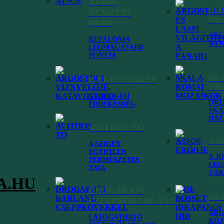
AINOS
FA
NEMZETI
okkal is!
VI
PARK
ARG
KEFALONIA
BÁJ
LEGMAGASABB
PONTJA
SK
KATAVOTHRES
VI
fedezzük fel minden szegletét. Elsődleges célunk, hogy mindenki
GEOLÓGIAI
nek legjobb helyeit, rejtett gyöngyszemeit, a kihagyhatatlan látnivalók
ÓKO
ÉRDEKESSÉG
agunk is annyira kedvelünk!
SKA
HAT
AVITHOS TÓ
ASS
A SZIGET
EGYETLEN
A J
TERMÉSZETES
LEG
TAVA
VÁR
A.HU
DROGARATI
DE 
CSEPPKŐBARLANG
ARG
LÁTOGATHATÓ
KÖZ