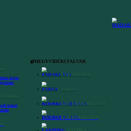
eveza
HEGYVIDÉKI FALVAK
os
FARAKLATA
lónia bájos
gyszeme
FARSA
 a
a Efimia
gyik
zán
KOURKOUMELATA
odt keleti
zfalu
KOUROUKLATA
os
dri,
LAKITHRA