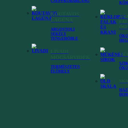
CSEPPKŐBARLANG
KŐH
KOUTAVOS
A 
LAGÚNA
FAL
ŐSI
ARGOSTOLI
SEKÉLY
ÓKO
TENGERÖBLE
HEG
LIVADI
MÜK
MOCSÁRVIDÉK
SZI
TERMÉSZETES
ÓKO
ÉLŐHELY
 számodra kefaloniai utazáskor
SK
HÁZ
DO
Makris Gialos beach (Costa Costa beach)