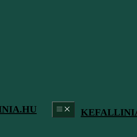
Oszd meg más
Írta: V.Z.
Kefallinia Admin
2011 óta járjuk a szigetet, és 
megismerhesse Kefalonia szigeté
és strandokat, amelyeket mi m
Hírek, Frissítések
Amit tudni érdemes Kefalonia erdőtüzeiről 2026
INIA.HU
augusztus elején
KEFALLINI
2026.08.04.
Myrtos beach kőomlások – amit érdemes tudni
róla
2026.07.29.
Vízisport lehetőségek és árak Kefalonia szigetén