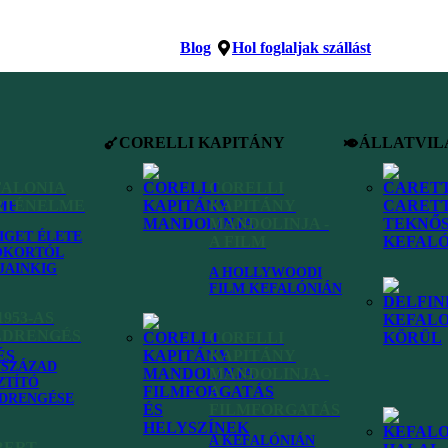
Blog
Hol foglaljak szállást
CORELLI KAPITÁNY
ÁLLATVIL
FALONIA
CORELLI
RTÉNELME
KAPITÁNY
MANDOLINJA -
ZIGET ÉLETE
A FILM
ÓKORTÓL
JAINKIG
A HOLLYWOODI
FILM KEFALÓNIÁN
1953-AS
LDRENGÉS
CORELLI
KAPITÁNY
VSZÁZAD
MANDOLINJA -
ZTÍTÓ
A
DRENGÉSE
FILMFORGATÁS
A KEFALÓNIÁN
BERT